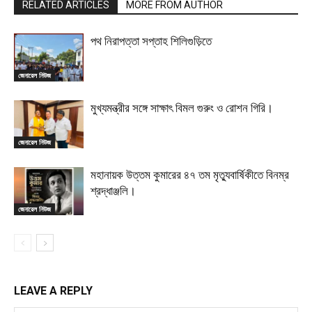
RELATED ARTICLES
MORE FROM AUTHOR
পথ নিরাপত্তা সপ্তাহ শিলিগুড়িতে
জেনারেল নিউজ
মুখ্যমন্ত্রীর সঙ্গে সাক্ষাৎ বিমল গুরুং ও রোশন গিরি।
জেনারেল নিউজ
মহানায়ক উত্তম কুমারের ৪৭ তম মৃত্যুবার্ষিকীতে বিনম্র
শ্রদ্ধাঞ্জলি।
জেনারেল নিউজ
LEAVE A REPLY