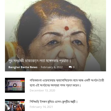
সুর সম্রাজ্ঞী ভারতরত্ন লতা মঙ্গেসকার প্রয়াত।
Banglar Barta News
-
February 6, 2022
0
পশ্চিমবাংলা ওয়েলফেয়ার অ্যাসোসিয়েশন নামে আজ একটি সংগঠন তৈরী
হলো এই সংগঠনের সদস্যরা শপথ গ্রহণ করেন।
December 13, 2020
শিলিগুড়ি ইসকন মন্দিরে এলেন কেন্দ্রীয় মন্ত্রী।
February 14, 2021