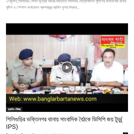
২৭জুলাই,শিলিগুড়িঃ গোপন সূত্রের খবরের ভিত্তিতে শিলিগুড়ি মেট্রোপলিটন পুলিশের বাগডোগরা থানার
পুলিশ ও স্পেশাল অপারেশন গ্রুপপ্রচুর ব্রাউন সুগার উদ্ধার...
ক্রাইম-নিউজ
শিলিগুড়ির ভক্তিনগর থানায় সাংবাদিক বৈঠকে ডিসিপি জয় টুডু(
IPS)