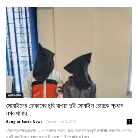
ক্রাইম-নিউজ
মোবাইলের দোকানের চুরি যাওয়া দুই মোবাইল চোরকে প্রধান
নগর থানার...
Banglar Barta News
-
December 3, 2022
0
৩ডিসেম্বর,শিলিগুড়িঃগত ২২ শে নভেম্বর অজ্ঞাত পরিচয় কয়েকজন দুষ্কৃতী চম্পাসারি কদমগাছি এলাকায়
একটি মোবাইলের দোকানে ছাদের টিন ভেঙ্গে ১৪ টি মোবাইল চুরি করে...