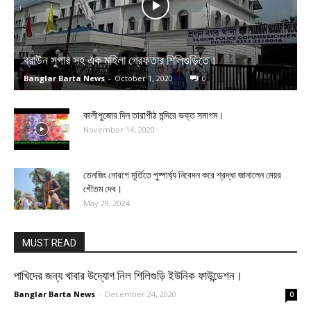
ব্রাউন সুগার সহ এক মহিলা গ্রেফতার শিলিগুড়িতে।
Banglar Barta News
-
October 1, 2020
0
কালীপুজোর দিন তারাপীঠ মন্দিরে ভক্ত সমাগম।
November 14, 2020
তেনজিং নোরগে মূর্তিতে পুষ্পার্ঘ্য নিবেদন করে শ্রদ্ধা জানালেন মেয়র
গৌতম দেব।
May 29, 2024
MUST READ
পাখিদের জন্য খাবার উদ্যোগ নিল শিলিগুড়ি ইউনিক ফাউন্ডেশন।
Banglar Barta News
-
December 24, 2020
0