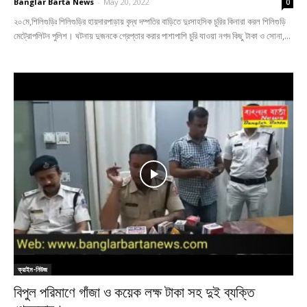
Banglar Barta News
-
May 20, 2022
0
২০মে,শিলিগুড়িঃ শিলিগুড়ির হায়দারপাড়ায় বৃদ্ধ দম্পতির বাড়িতে দুঃসাহসিক চুরির কিনারা করল শিলিগুড়ি
মেট্রোপলিটন পুলিশ। ঘটনায় দুজনকে গ্রেপ্তার করার পাশাপাশি চুরি যাওয়া নগদ কিছু টাকা ও সোনা,...
ক্রাইম-নিউজ
বিপুল পরিমাণে গাঁজা ও কয়েক লক্ষ টাকা সহ দুই ব্যক্তি