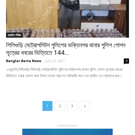
ক্রাইম-নিউজ
শিলিগুড়ি মেট্রোপলিটন পুলিশের ভক্তিনগর থানার পুলিশ গোপন
সূত্রের খবরের ভিত্তিতে 144...
Banglar Barta News
-
July 23, 2021
0
২৩জুলাই,শিলিগুড়িঃ শিলিগুড়ি মেট্রোপলিটন পুলিশের ভক্তিনগর থানার পুলিশ গোপন সূত্রের খবরের
ভিত্তিতে 144 বোতল কাফ সিরাপ সমেত প্রাণেশ অধিকারী নামে এক ব্যক্তি কে গ্রেপ্তার করে।
1
2
3
- Advertisement -