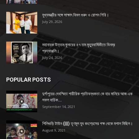
মুখ্যমন্ত্রীর সঙ্গে সাক্ষাৎ বিমল গুরুং ও রোশন গিরি।
July 29, 2026
মহানায়ক উত্তম কুমারের ৪৭ তম মৃত্যুবার্ষিকীতে বিনম্র
শ্রদ্ধাঞ্জলি।
July 24, 2026
POPULAR POSTS
দুর্গাপুরের দেবস্মিতা শারীরিক প্রতিবন্ধকতা কে হার মানিয়ে আজ এক
সফল বাচিক...
September 14, 2021
শিলিগুড়ি টাউন (|||) তৃণমূল যুব কংগ্রেসের পক্ষ থেকে মশাল মিছিল।
August 9, 2021