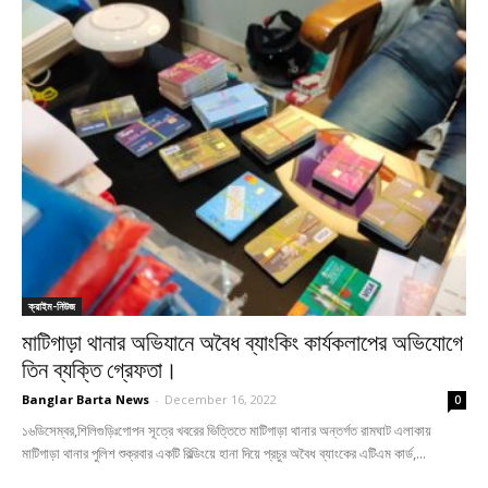
ক্রাইম-নিউজ
মাটিগাড়া থানার অভিযানে অবৈধ ব্যাংকিং কার্যকলাপের অভিযোগে
তিন ব্যক্তি গ্রেফতা।
Banglar Barta News
-
December 16, 2022
0
১৬ডিসেম্বর,শিলিগুড়িঃগোপন সূত্রে খবরের ভিত্তিতে মাটিগাড়া থানার অন্তর্গত রামঘাট এলাকায়
মাটিগাড়া থানার পুলিশ শুক্রবার একটি বিল্ডিংয়ে হানা দিয়ে প্রচুর অবৈধ ব্যাংকের এটিএম কার্ড,...