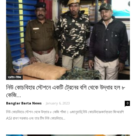
ক্রাইম-নিউজ
নিউ কোচবিহার স্টেশনে একটি ট্রেনের বগি থেকে উদ্ধার হল ৮
কেজি...
Banglar Barta News
-
January 6, 2023
0
নিউ কোচবিহার স্টেশন থেকে উদ্ধার ৮ কেজি গাঁজা। ৬জানুয়ারি,নিউ কোচবিহারঃকর্তব্যরত জিআরপি
ASI রাবণ সরকার এবং তার টিম নিউ কোচবিহার...