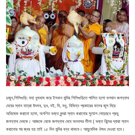
৪জুন,শিলিগুড়ি: মহা ধুমধাম করে ইসকন মন্দির শিলিগুড়িতে পালিত হলো ভগবান জগন্নাথ
দেবের স্নান যাত্রা উৎসব, দুধ, দই, ঘি, মধু, বিভিন্ন প্রকারের ফলের জুস দিয়ে
অভিষেক করানো হলো, অগণিত ভক্ত বৃন্দরা স্নান করানোর সুযোগ পেয়েছেন প্রভু
জগন্নাথ দেবকে। আজকে থেকে জগন্নাথ দেবে অনবসর লীলা ( ভক্ত বিন্দের দ্বারা স্নান
করানোর পর জ্বর হয় তাই ১৫ দিন মন্দির বন্ধ থাকবে। আয়ুবেদিক ঔষধ দেওয়া হবে।