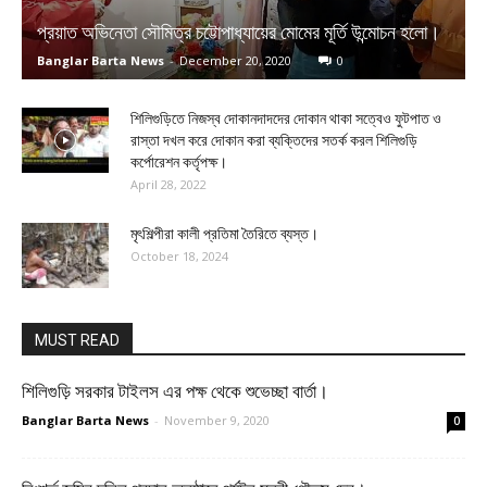
প্রয়াত অভিনেতা সৌমিত্র চট্টোপাধ্যায়ের মোমের মূর্তি উন্মোচন হলো।
Banglar Barta News
-
December 20, 2020
0
শিলিগুড়িতে নিজস্ব দোকানদাদদের দোকান থাকা সত্বেও ফুটপাত ও
রাস্তা দখল করে দোকান করা ব্যক্তিদের সতর্ক করল শিলিগুড়ি
কর্পোরেশন কর্তৃপক্ষ।
April 28, 2022
মৃৎশিল্পীরা কালী প্রতিমা তৈরিতে ব্যস্ত।
October 18, 2024
MUST READ
শিলিগুড়ি সরকার টাইলস এর পক্ষ থেকে শুভেচ্ছা বার্তা।
Banglar Barta News
-
November 9, 2020
0