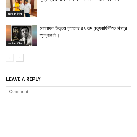
জেনারেল নিউজ
মহানায়ক উত্তম কুমারের ৪৭ তম মৃত্যুবার্ষিকীতে বিনম্র
শ্রদ্ধাঞ্জলি।
জেনারেল নিউজ
LEAVE A REPLY