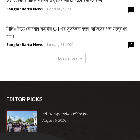
নিঃশর্ত জমির দলিল প্রদান অনুষ্ঠানে পর্যটন মন্ত্রী গৌতম দেব।
Banglar Barta News
-
February 9, 2021
0
শিলিগুড়িতে সোমবার সন্ধ্যায় CII এর সুসজ্জিত নতুন অফিসের শুভ উদ্বোধন
হল।
Banglar Barta News
-
January 31, 2022
0
Load more
EDITOR PICKS
পথ নিরাপত্তা সপ্তাহ শিলিগুড়িতে
August 6, 2026