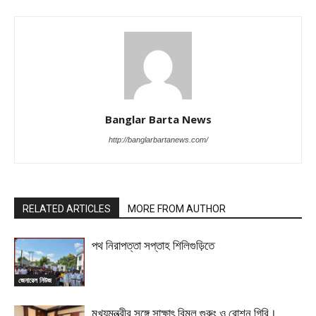
Banglar Barta News
http://banglarbartanews.com/
RELATED ARTICLES
MORE FROM AUTHOR
পথ নিরাপত্তা সপ্তাহ শিলিগুড়িতে
জেনারেল নিউজ
মুখ্যমন্ত্রীর সঙ্গে সাক্ষাৎ বিমল গুরুং ও রোশন গিরি।